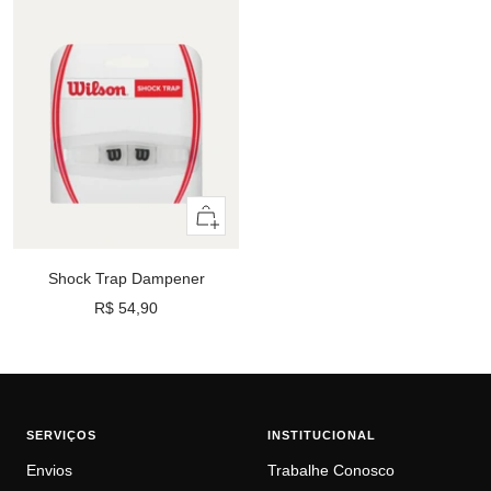
Adicionar
ao
carrinho
Shock Trap Dampener
Preço
R$ 54,90
promocional
SERVIÇOS
INSTITUCIONAL
Envios
Trabalhe Conosco