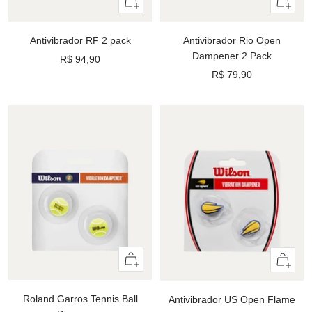
Adiciona
Adicionar
ao
ao
carrinho
carrinho
Antivibrador Rio Open
Antivibrador RF 2 pack
Dampener 2 Pack
Preço
R$ 94,90
Preço
R$ 79,90
promocional
promocional
Adicionar
Adiciona
ao
ao
carrinho
carrinho
Roland Garros Tennis Ball
Antivibrador US Open Flame