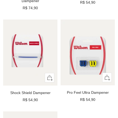
Dampener
Preço
R$ 54,90
Preço
R$ 74,90
promocional
promocional
Adiciona
Adicionar
ao
ao
carrinho
carrinho
Pro Feel Ultra Dampener
Shock Shield Dampener
Preço
R$ 54,90
Preço
R$ 54,90
promocional
promocional