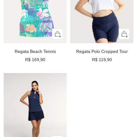
Olhada
Olhada
rápida
rápida
Regata Beach Tennis
Regata Polo Cropped Tour
Preço
Preço
R$ 169,90
R$ 119,90
promocional
promocional