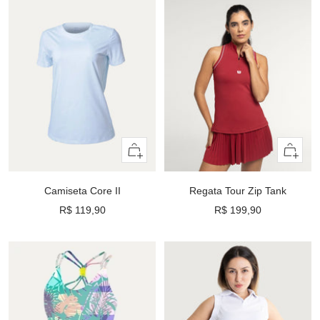
Olhada
Olhada
rápida
rápida
Camiseta Core II
Regata Tour Zip Tank
Preço
Preço
R$ 119,90
R$ 199,90
promocional
promocional