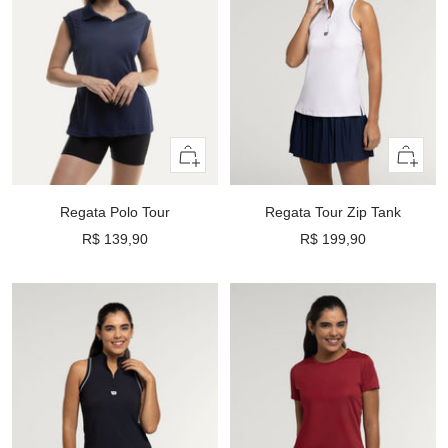
Olhada
Olhada
rápida
rápida
Regata Polo Tour
Regata Tour Zip Tank
Preço
Preço
R$ 139,90
R$ 199,90
promocional
promocional