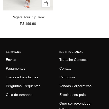
Olhada
rápida
Regata Tour Zip Tank
Preço
R$ 199,90
promocional
SERVIÇOS
INSTITUCIONAL
Envios
Trabalhe Conosco
Pagamentos
Contato
Trocas e Devoluções
Patrocínio
Perguntas Frequentes
Vendas Corporativas
Guia de tamanho
Escolha seu país
Quer ser revendedor