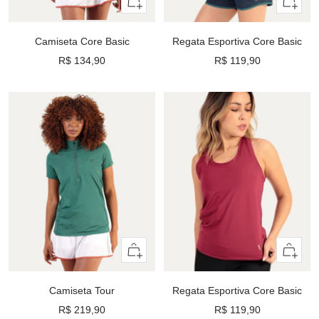
Olhada
Olhada
rápida
rápida
Camiseta Core Basic
Regata Esportiva Core Basic
Preço
Preço
R$ 134,90
R$ 119,90
promocional
promocional
Olhada
Olhada
rápida
rápida
Camiseta Tour
Regata Esportiva Core Basic