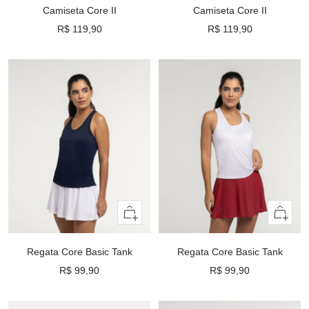
rápida
rápida
Camiseta Core II
Camiseta Core II
Preço
Preço
R$ 119,90
R$ 119,90
promocional
promocional
Olhada
Olhada
rápida
rápida
Regata Core Basic Tank
Regata Core Basic Tank
Preço
Preço
R$ 99,90
R$ 99,90
promocional
promocional