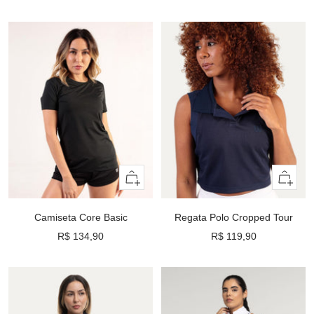
Preço
Preço
R$ 219,90
R$ 119,90
promocional
promocional
Olhada
Olhada
rápida
rápida
Camiseta Core Basic
Regata Polo Cropped Tour
Preço
Preço
R$ 134,90
R$ 119,90
promocional
promocional