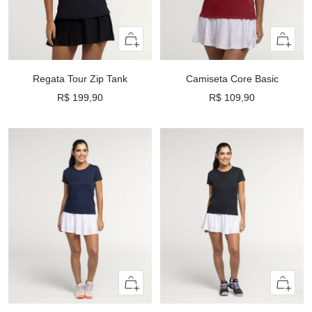
Olhada
Olhada
rápida
rápida
Regata Tour Zip Tank
Camiseta Core Basic
Preço
Preço
R$ 199,90
R$ 109,90
promocional
promocional
Olhada
Olhada