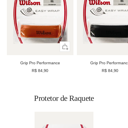
Adicionar
ao
carrinho
Grip Pro Performance
Grip Pro Performanc
Preço
Preço
R$ 84,90
R$ 84,90
promocional
promocional
Protetor de Raquete