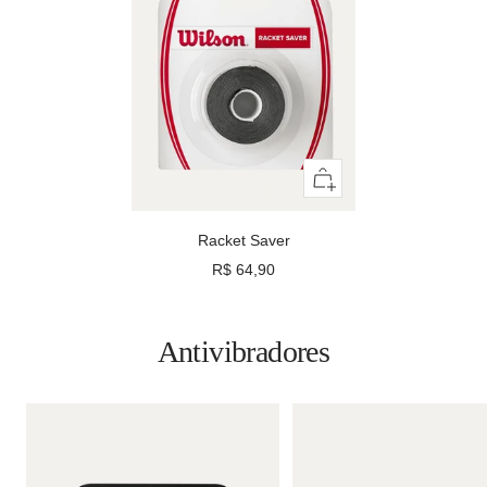
Adicionar
ao
carrinho
Racket Saver
Preço
R$ 64,90
promocional
Antivibradores