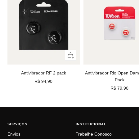
Adicionar
ao
carrinho
Antivibrador Rio Open Da
Antivibrador RF 2 pack
Pack
Preço
R$ 94,90
Preço
R$ 79,90
promocional
promocional
SERVIÇOS
INSTITUCIONAL
Envios
Trabalhe Conosco