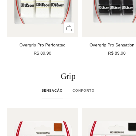
Adicionar
ao
carrinho
Overgrip Pro Perforated
Overgrip Pro Sensation
Preço
Preço
R$ 89,90
R$ 89,90
promocional
promocional
Grip
SENSAÇÃO
CONFORTO