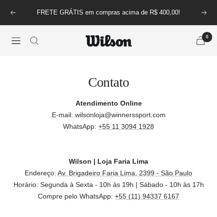
Pular
FRETE GRÁTIS em compras acima de R$ 400,00!
Anterior
Próx
para
o
0
conteúdo
Wilson
Navegação
Brasil
Contato
Atendimento Online
E-mail: wilsonloja@winnerssport.com
WhatsApp:
+55 11 3094 1928
Wilson | Loja Faria Lima
Endereço:
Av. Brigadeiro Faria Lima, 2399 - São Paulo
Horário: Segunda à Sexta - 10h às 19h | Sábado - 10h às 17h
Compre pelo WhatsApp:
+55 (11) 94337 6167