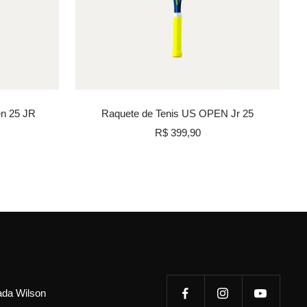
n 25 JR
Raquete de Tenis US OPEN Jr 25
Preço
R$ 399,90
promocional
tada Wilson