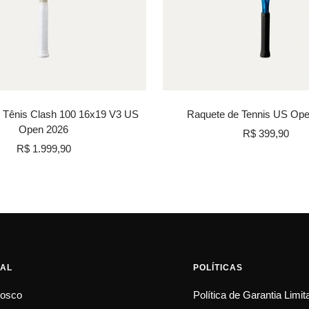
 Tênis Clash 100 16x19 V3 US
Raquete de Tennis US Ope
Open 2026
Preço
R$ 399,90
Preço
R$ 1.999,90
promocional
promocional
NAL
POLÍTICAS
nosco
Política de Garantia Limi