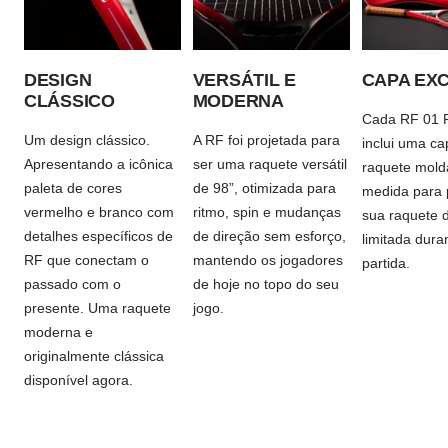
DESIGN
VERSÁTIL E
CAPA EX
CLÁSSICO
MODERNA
Cada RF 01 P
Um design clássico.
A RF foi projetada para
inclui uma ca
Apresentando a icônica
ser uma raquete versátil
raquete mold
paleta de cores
de 98”, otimizada para
medida para 
vermelho e branco com
ritmo, spin e mudanças
sua raquete 
detalhes específicos de
de direção sem esforço,
limitada dura
RF que conectam o
mantendo os jogadores
partida.
passado com o
de hoje no topo do seu
presente. Uma raquete
jogo.
moderna e
originalmente clássica
disponível agora.