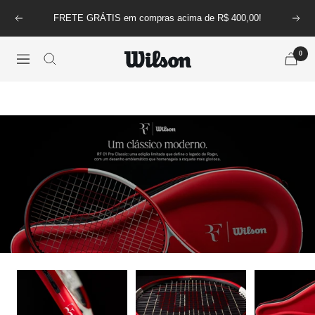
Pular
FRETE GRÁTIS em compras acima de R$ 400,00!
Anterior
Próx
para
o
0
conteúdo
Wilson
Navegação
Brasil