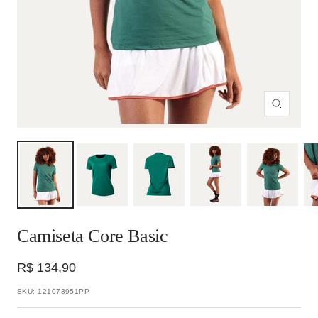
Zoom
Camiseta Core Basic
Preço
R$ 134,90
promocional
SKU:
121073951PP