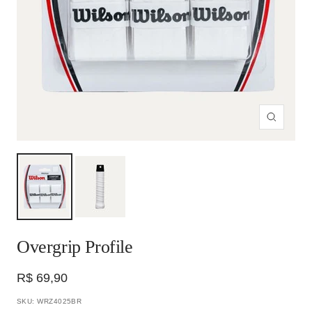
Zoom
Overgrip Profile
Preço
R$ 69,90
promocional
SKU:
WRZ4025BR