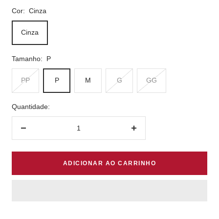
Cor:
Cinza
Cinza
Tamanho:
P
PP
P
M
G
GG
Quantidade:
Diminuir
Aumentar
quantidade
quantidade
ADICIONAR AO CARRINHO