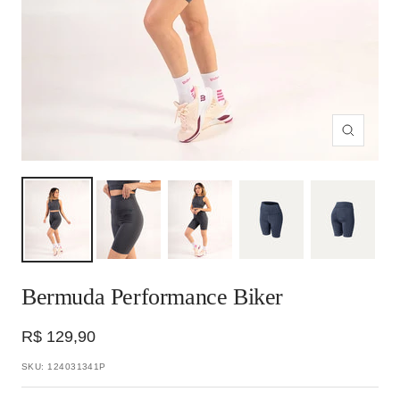
Zoom
Bermuda Performance Biker
Preço
R$ 129,90
promocional
SKU:
124031341P