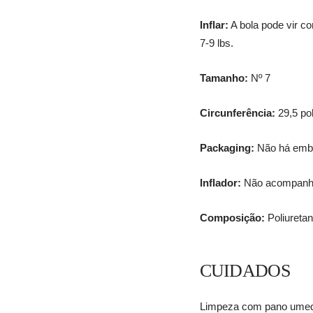
Inflar:
A bola pode vir co
7-9 lbs.
Tamanho:
Nº 7
Circunferência:
29,5 po
Packaging:
Não há emb
Inflador:
Não acompanha
Composição:
Poliuretan
CUIDADOS
Limpeza com pano umedec