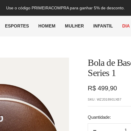
Use o código PRIMEIRACOMPRA para ganhar 5% de desconto.
ESPORTES
HOMEM
MULHER
INFANTIL
DIA
Bola de Ba
Series 1
Preço
R$ 499,90
promocional
SKU:
WZ2018901XB7
Quantidade: