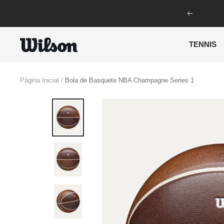
Pular
Anterior
para
o
Wilson
TENNIS
conteúdo
Brasil
Página Inicial
Bola de Basquete NBA Champagne Series 1