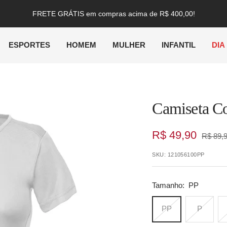
ESPORTES
HOMEM
MULHER
INFANTIL
DIA
Camiseta C
Preço
R$ 49,90
Preço
R$ 89,
normal
promocional
SKU:
121056100PP
Tamanho:
PP
PP
P