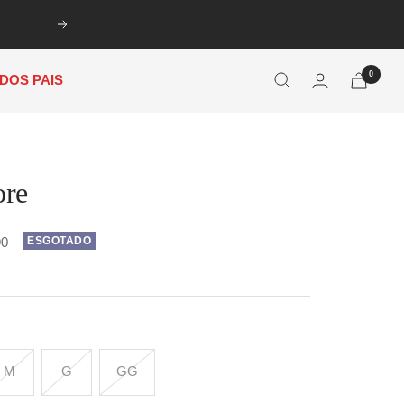
Próxima
0
 DOS PAIS
ore
90
ESGOTADO
M
G
GG