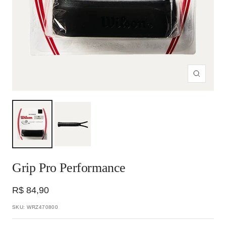
Zoom
Grip Pro Performance
Preço
R$ 84,90
promocional
SKU:
WRZ470800