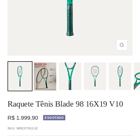
Zoom
Raquete Tênis Blade 98 16X19 V10
Preço
R$ 1.999,90
ESGOTADO
promocional
SKU:
WR207811U2