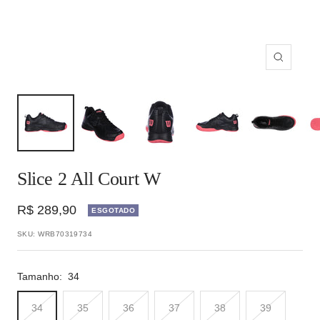
Zoom
Slice 2 All Court W
Preço
R$ 289,90
ESGOTADO
promocional
SKU:
WRB70319734
Tamanho:
34
34
35
36
37
38
39